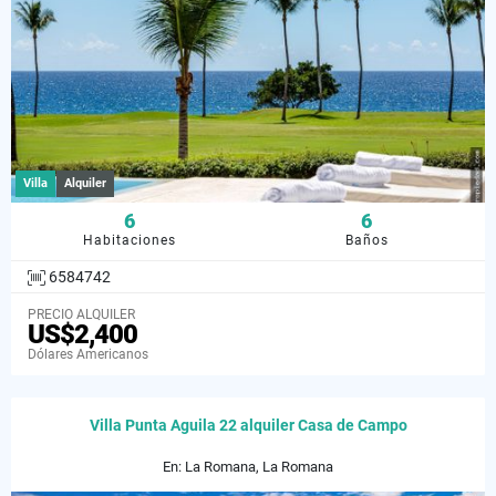
Villa
Alquiler
6
6
Habitaciones
Baños
6584742
PRECIO ALQUILER
US$2,400
Dólares Americanos
Villa Punta Aguila 22 alquiler Casa de Campo
En: La Romana, La Romana