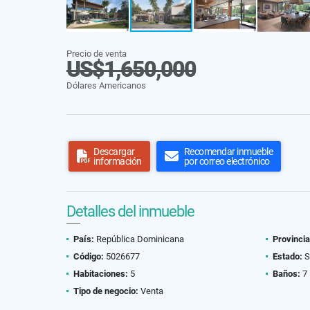
Precio de venta
US$1,650,000
Dólares Americanos
Descargar
Recomendar inmueble
información
por correo electrónico
Detalles del inmueble
País:
República Dominicana
Provincia
Código:
5026677
Estado:
S
Habitaciones:
5
Baños:
7
Tipo de negocio:
Venta