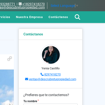
093288771
|
+18297418270
Select Language
▼
tas@descubretupropiedad.com
rvicios
Nuestra Empresa
Contáctenos
Contáctanos
Yenia Castillo
8297418270
ventas@descrubretupropiedad.com
¿Prefieres que te contactemos?
*
Tu nombre