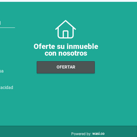
N
Oferte su inmueble
con nosotros
OFERTAR
sa
ivacidad
wasi.co
Powered by: