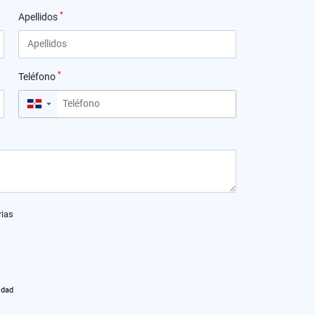
*
Apellidos
*
Teléfono
▼
rias
idad