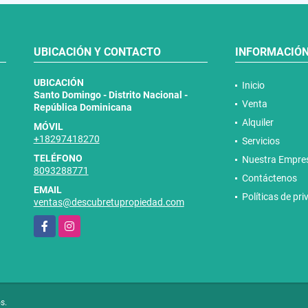
UBICACIÓN Y CONTACTO
INFORMACIÓ
UBICACIÓN
Inicio
Santo Domingo - Distrito Nacional -
Venta
República Dominicana
Alquiler
MÓVIL
+18297418270
Servicios
TELÉFONO
Nuestra Empre
8093288771
Contáctenos
EMAIL
Políticas de pr
ventas@descubretupropiedad.com
Facebook
Instagram
s.