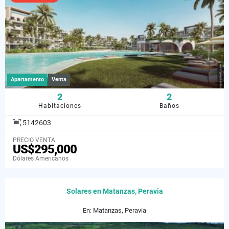
Apartamento
Venta
2
2
Habitaciones
Baños
5142603
PRECIO VENTA
US$295,000
Dólares Americanos
Solares en Matanzas, Peravia
En: Matanzas, Peravia