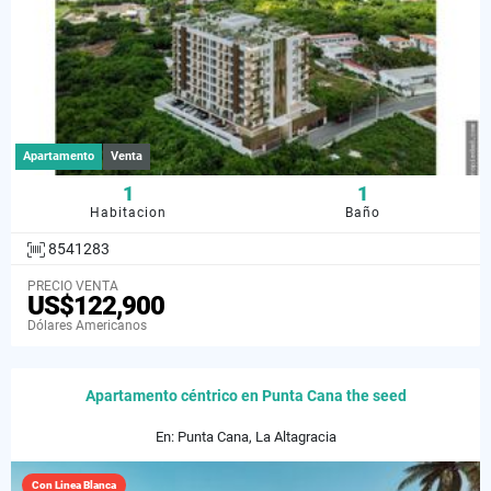
Apartamento
Venta
1
1
Habitacion
Baño
8541283
PRECIO VENTA
US$122,900
Dólares Americanos
Apartamento céntrico en Punta Cana the seed
En: Punta Cana, La Altagracia
Con Linea Blanca