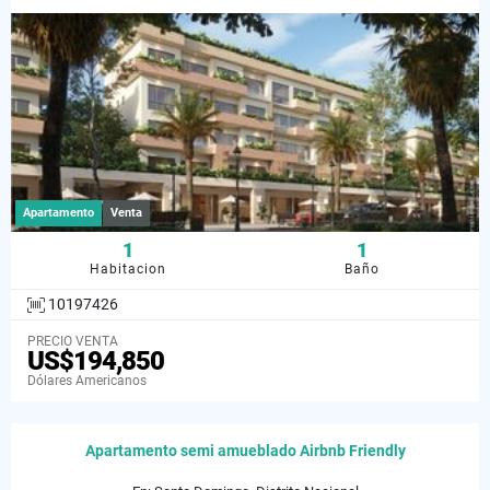
Apartamento
Venta
1
1
Habitacion
Baño
10197426
PRECIO VENTA
US$194,850
Dólares Americanos
Apartamento semi amueblado Airbnb Friendly