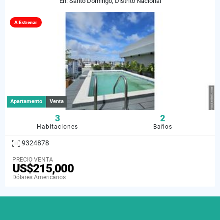
En: Santo Domingo, Distrito Nacional
A Estrenar
Apartamento
Venta
3
2
Habitaciones
Baños
9324878
PRECIO VENTA
US$215,000
Dólares Americanos