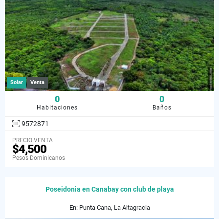
Solar
Venta
0
0
Habitaciones
Baños
9572871
PRECIO VENTA
$4,500
Pesos Dominicanos
Poseidonia en Canabay con club de playa
En: Punta Cana, La Altagracia