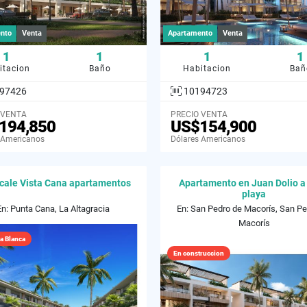
nto
Venta
Apartamento
Venta
1
1
1
1
itacion
Baño
Habitacion
Bañ
97426
10194723
 VENTA
PRECIO VENTA
194,850
US$154,900
 Americanos
Dólares Americanos
cale Vista Cana apartamentos
Apartamento en Juan Dolio a
playa
En: Punta Cana, La Altagracia
En: San Pedro de Macorís, San Pe
Macorís
a Blanca
En construccion