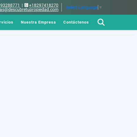
093288771
|
+18297418270
Select Language
▼
tas@descubretupropiedad.com
rvicios
Nuestra Empresa
Contáctenos