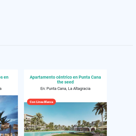
os en
Apartamento céntrico en Punta Cana
the seed
a
En: Punta Cana, La Altagracia
Con Linea Blanca