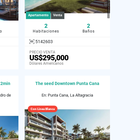
Apartamento
Venta
2
2
o
Habitaciones
Baños
5142603
PRECIO VENTA
US$295,000
Dólares Americanos
 2min
The seed Downtown Punta Cana
dro de
En: Punta Cana, La Altagracia
Con Linea Blanca