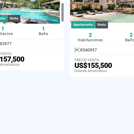
nto
Venta
Apartamento
Venta
1
1
itacion
Baño
2
2
Habitaciones
Bañ
93977
8540957
 VENTA
157,500
PRECIO VENTA
US$155,500
 Americanos
Dólares Americanos