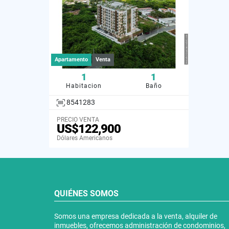
Apartamento
Venta
1
1
Habitacion
Baño
8541283
PRECIO VENTA
US$122,900
Dólares Americanos
QUIÉNES SOMOS
Somos una empresa dedicada a la venta, alquiler de
inmuebles, ofrecemos administración de condominios,